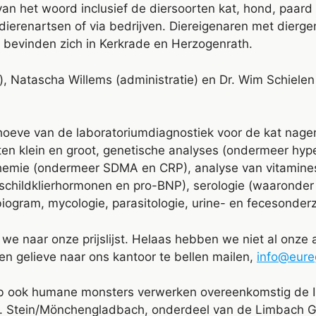
an het woord inclusief de diersoorten kat, hond, paard 
 dierenartsen of via bedrijven. Diereigenaren met dierg
 bevinden zich in Kerkrade en Herzogenrath.
, Natascha Willems (administratie) en Dr. Wim Schielen
hoeve van de laboratoriumdiagnostiek voor de kat nagen
n klein en groot, genetische analyses (ondermeer hype
chemie (ondermeer SDMA en CRP), analyse van vitamines,
schildklierhormonen en pro-BNP), serologie (waaronder
tibiogram, mycologie, parasitologie, urine- en fecesonde
n we naar onze prijslijst. Helaas hebben we niet al onz
len gelieve naar ons kantoor te bellen mailen,
info@eure
lab ook humane monsters verwerken overeenkomstig de 
. Stein/Mönchengladbach, onderdeel van de Limbach Gr