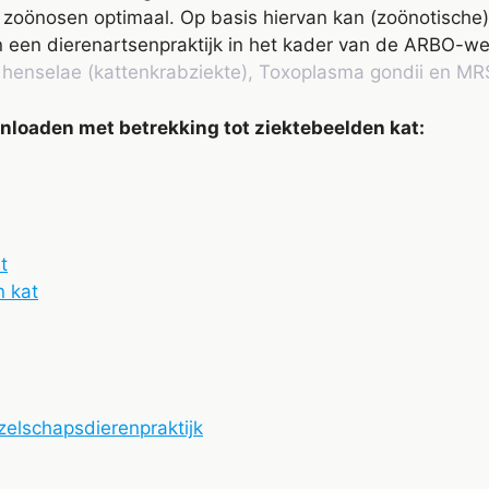
oönosen optimaal. Op basis hiervan kan (zoönotische) 
 een dierenartsenpraktijk in het kader van de ARBO-w
a henselae (kattenkrabziekte), Toxoplasma gondii en MR
loaden met betrekking tot ziektebeelden kat:
t
n kat
ezelschapsdierenpraktijk