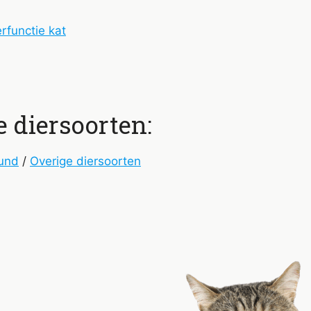
rfunctie kat
e diersoorten:
und
/
Overige diersoorten