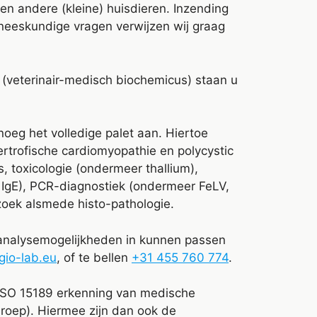
en andere (kleine) huisdieren. Inzending
eneeskundige vragen verwijzen wij graag
 (veterinair-medisch biochemicus) staan u
oeg het volledige palet aan. Hiertoe
rtrofische cardiomyopathie en polycystic
 toxicologie (ondermeer thallium),
 IgE), PCR-diagnostiek (ondermeer FeLV,
rzoek alsmede histo-pathologie.
e analysemogelijkheden in kunnen passen
gio-lab.eu
, of te bellen
+31 455 760 774
.
ISO 15189 erkenning van medische
oep). Hiermee zijn dan ook de